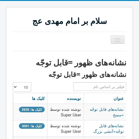
سلام بر امام مهدی عج
تغییر
وضعیت
ناوبری
خانه
نشانه‌های ظهور =قابل توجّه
نشانه‌های ظهور
نشانه‌های ظهور =قابل توجّه
نشانه‌های ظهور =قابل توجّه
فیلتر بر اساس نام
نمایش #
نشانه‌های ظهور =درخور عنایت
عنوان
نویسنده
کلیک ها
نشانه‌های حتّمی ظهور
نشانه‌های قابل توجٌه
نوشته شده توسط
کلیک ها: 2939
ddddd12
=مسخ
Super User
نشانه‌های قابل
ALAEMZOHOOR
نوشته شده توسط
کلیک ها: 3091
توجٌه=آتشی بزرگ
Super User
ddddd12 ها