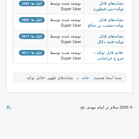
نشانه‌های قابل
نوشته شده توسط
کلیک ها: 3343
توجٌه=بنی قنطوره
Super User
دانلود ۲۶ماه انتظار با علائم ظهور
نشانه‌های قابل
نوشته شده توسط
کلیک ها: 2865
خراسانی
توجٌه=شعیب بن صالح
Super User
خروج یمانی در کتاب آیتی
نشانه‌های قابل
نوشته شده توسط
کلیک ها: 2617
توجٌه=فتنه دجٌال
Super User
علائم قابل توجّه –
نوشته شده توسط
کلیک ها: 3011
خرو ج خراسانی
Super User
شما اینجا هستید:
خانه
نشانه‌های ظهور =قابل توجّه
© 2026 سلام بر امام مهدی عج
بالا