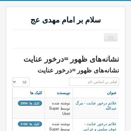
سلام بر امام مهدی عج
تغییر
وضعیت
ناوبری
خانه
نشانه‌های ظهور =درخور عنایت
نشانه‌های ظهور
نشانه‌های ظهور =درخور عنایت
نشانه‌های ظهور =قابل توجّه
فیلتر بر اساس نام
نمایش #
نشانه‌های ظهور =درخور عنایت
عنوان
نویسنده
کلیک ها
نشانه‌های حتّمی ظهور
علائم درخور عنایت - مرگ
نوشته شده
کلیک ها: 2994
ddddd12
عبداللّه
توسط Super
User
ALAEMZOHOOR
علائم درخور عنایت -
نوشته شده
کلیک ها: 3188
عوف سلمی و خرابی
توسط Super
ddddd12 ها