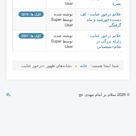
بصره
User
دانلود ۲۶ماه انتظار با علائم ظهور
علائم درخور عنایت - کف
نوشته شده
کلیک ها: 2818
دست+خورشید و ماه
توسط Super
خراسانی
گرفتگی
User
خروج یمانی در کتاب آیتی
علائم درخور عنایت -
نوشته شده
کلیک ها: 2957
زلزله بزرگی در
توسط Super
شام+شیصبانی
User
شما اینجا هستید:
خانه
نشانه‌های ظهور =درخور عنایت
© 2026 سلام بر امام مهدی عج
بالا